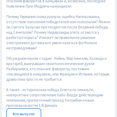
спасения фаворитов в концовках и, возможно, последнее
появление Луки Модрича на мундиале.
Почему Германия снова рухнула: ошибка Нагельсманна,
отсутствие поколения победителей или психология? Можно
ли считать Бельгию претендентом после безумной победы
над Сенегалом? Почему Нидерланды опять остаются у
разбитого корыта? И может ли правильное решение
электронного датчика всё равно казаться футбольно
несправедливым?
Обсуждаем героев стадии - Кейна, Мартинелли, Холанда и
вратарей, выигравших свои психологические дуэли.
Разбираемся, кто опаснее: фавориты, постоянно
спасающиеся в концовках, или Франция и Испания, которым
драма пока просто не требуется.
А также - историческая победа Египта по пенальти,
невероятное сопротивление Кабо-Верде действующим
чемпионам, прагматичный проход Колумбии и наши
прогнозы на матчи 1/8 финала.
Все выпуски