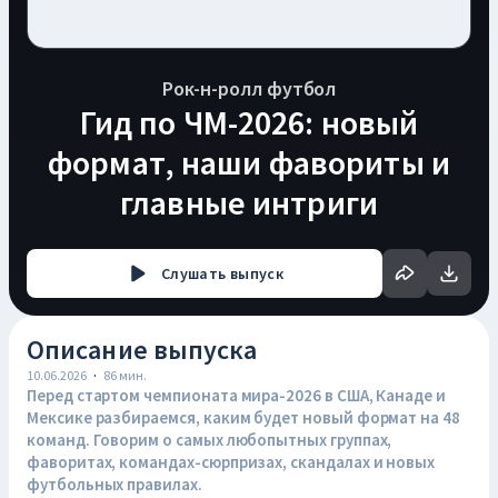
Рок-н-ролл футбол
Гид по ЧМ-2026: новый
формат, наши фавориты и
главные интриги
Слушать
выпуск
Описание выпуска
10.06.2026
·
86
мин.
Перед стартом чемпионата мира-2026 в США, Канаде и
Мексике разбираемся, каким будет новый формат на 48
команд. Говорим о самых любопытных группах,
фаворитах, командах-сюрпризах, скандалах и новых
футбольных правилах.