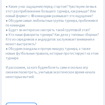
● Какие у нас ощущения перед стартом? Чувствуем ли мы в
этот раз приближение большого турнира, как раньше? Или
новый формат с 48 командами размывает это ощущение?
● Обсудим самые любопытные группы турнира, пробежимся
по командам.
● Будет ли интересно смотреть такой групповой этап?
● Кто наши фавориты турнира? Как дела у топовых сборных?
Кто из середняков и андердогов заслуживает внимания и
может выстрелить?
● Обсудим скандалы и прочую мишуру турнира, а также
новые футбольные правила, которые протестируют на этом
турнире.
И расскажем, за кого будем болеть сами и сколько игр
сможем посмотреть, учитывая экзотическое время начала
некоторых матчей.