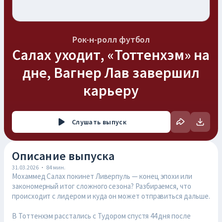
Рок-н-ролл футбол
Салах уходит, «Тоттенхэм» на
дне, Вагнер Лав завершил
карьеру
Слушать
выпуск
Описание выпуска
31.03.2026
·
84
мин.
Мохаммед Салах покинет Ливерпуль — конец эпохи или
закономерный итог сложного сезона? Разбираемся, что
происходит с лидером и куда он может отправиться дальше.
В Тоттенхэм расстались с Тудором спустя 44 дня после