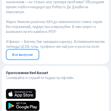
назначения — но только ли в тренере проблема? Обсуждаем
кризис клуба и кандидатуру Роберто Де Дзерби на
перезапуск.
Марко Николич разогнал АЕК до чемпионского темпа: серия
без поражений, лидерство и еврокубки. В чем секрет и
возможен ли его камбэк в РПЛ?
И финал — Вагнер Лав завершил карьеру. Вспоминаем магию
легенды ЦСКА: голы, трофеи и чистый рок-н-ролл на поле.
Все выпуски
Приложение Red Basset
Скачивайте и слушайте подкасты офлайн.