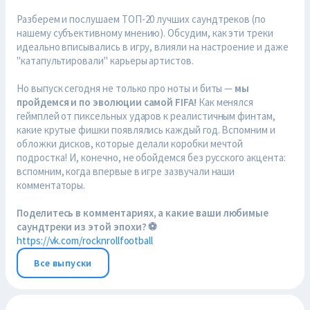
Разберем и послушаем ТОП-20 лучших саундтреков (по
нашему субъективному мнению). Обсудим, как эти треки
идеально вписывались в игру, влияли на настроение и даже
"катапультировали" карьеры артистов.
Но выпуск сегодня не только про ноты и биты —
мы
пройдемся и по эволюции самой FIFA!
Как менялся
геймплей от пиксельных ударов к реалистичным финтам,
какие крутые фишки появлялись каждый год. Вспомним и
обложки дисков, которые делали коробки мечтой
подростка! И, конечно, не обойдемся без русского акцента:
вспомним, когда впервые в игре зазвучали наши
комментаторы.
Поделитесь в комментариях, а какие ваши любимые
саундтреки из этой эпохи? ⚽️
https://vk.com/rocknrollfootball
Все выпуски