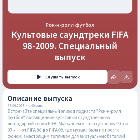
Рок-н-ролл футбол
Культовые саундтреки FIFA
98-2009. Специальный
выпуск
Слушать
выпуск
Описание выпуска
25.09.2025
·
140
мин.
Встречайте специальный эпизод подкаста "Рок-н-ролл
футбол", посвященный культовым саундтрекам из
легендарной серии FIFA! Мы нырнем в золотую эпоху 90-х и
00-х —
от FIFA 98 до FIFA 09
, где музыка была не просто
фоном, а настоящим топливом для виртуальных баталий!