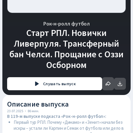
Рок-н-ролл футбол
Старт РПЛ. Новички
Ливерпуля. Трансферный
бан Челси. Прощание с Оззи
Осборном
Слушать
выпуск
Описание выпуска
23.07.2025
·
86
мин.
В 119-м выпуске подкаста «Рок-н-ролл футбол»:
Первый тур РПЛ. Почему «Динамо» и «Зенит» начали без
искры – устали ли Карпин и Семак от футбола или дело в