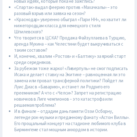
новых идеях, которые пока не зажглись?
«Спартак» выдал феерию против «Махачкалы» – это
разовый взрыв или заявка на сезон?
«Краснодар» уверенно обыграл «Пари НН», но хватит ли
нижегородцам класса для немецкого стиля
Шпилевского?
Что творится в ЦСКА? Продажа Файзуллаева в Турцию,
аренда Мухина – как Челестини будет выкручиваться с
таким составом?
И, конечно, хвалим «Ростов» и «Балтику» за яркий старт
среди середняков.
За рубежом тоже жарко! «Ливерпуль» не смог подписать
Исака и делает ставку на Экитике – равноценная ли это
замена или провал трансферной политики? Пойдет ли
Луис Диас в «Баварию», и станет ли Родриго его
преемником? А что с «Челси»? Запрет на регистрацию
новичков в Лиге чемпионов – это катастрофа или
решаемая проблема?
И в финале – отдадим дань памяти Оззи Осборну,
легенде рок-музыки и преданному фанату «Астон Виллы».
Его прощальный концерт на стадионе любимого клуба в
Бирмингеме стал мощным аккордом в истории.