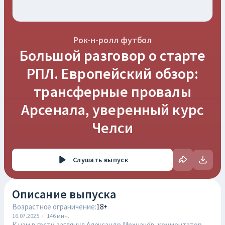
Рок-н-ролл футбол
Большой разговор о старте
РПЛ. Европейский обзор:
трансферные провалы
Арсенала, уверенный курс
Челси
Слушать
выпуск
Описание выпуска
Возрастное ограничение:
18+
16.07.2025
·
146
мин.
К нам в гости заглянул Александр Мохначёв, комментатор