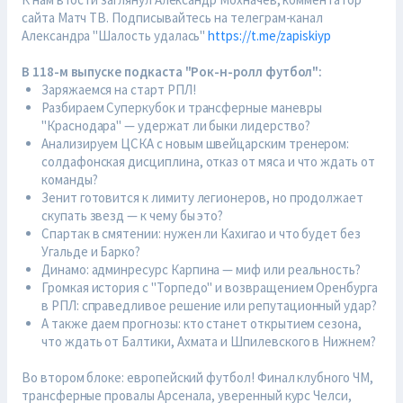
сайта Матч ТВ. Подписывайтесь на телеграм-канал
Александра "Шалость удалась"
https://t.me/zapiskiyp
В 118-м выпуске подкаста "Рок-н-ролл футбол":
Заряжаемся на старт РПЛ!
Разбираем Суперкубок и трансферные маневры
"Краснодара" — удержат ли быки лидерство?
Анализируем ЦСКА с новым швейцарским тренером:
солдафонская дисциплина, отказ от мяса и что ждать от
команды?
Зенит готовится к лимиту легионеров, но продолжает
скупать звезд — к чему бы это?
Спартак в смятении: нужен ли Кахигао и что будет без
Угальде и Барко?
Динамо: админресурс Карпина — миф или реальность?
Громкая история с "Торпедо" и возвращением Оренбурга
в РПЛ: справедливое решение или репутационный удар?
А также даем прогнозы: кто станет открытием сезона,
что ждать от Балтики, Ахмата и Шпилевского в Нижнем?
Во втором блоке: европейский футбол! Финал клубного ЧМ,
трансферные провалы Арсенала, уверенный курс Челси,