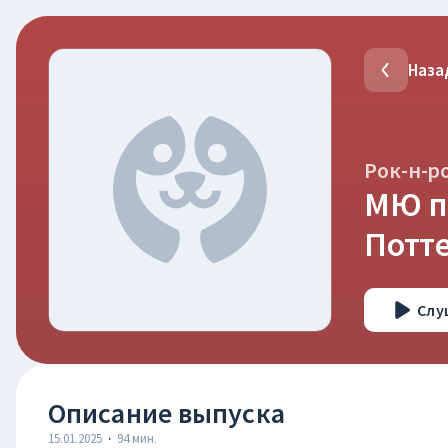
Наза
Рок-н-р
МЮ пр
Потте
Слу
Описание выпуска
15.01.2025
·
94
мин.