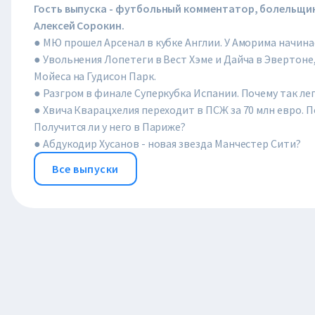
Гость выпуска - футбольный комментатор, болельщи
Алексей Сорокин.
● МЮ прошел Арсенал в кубке Англии. У Аморима начина
● Увольнения Лопетеги в Вест Хэме и Дайча в Эвертон
Мойеса на Гудисон Парк.
● Разгром в финале Суперкубка Испании. Почему так ле
● Хвича Кварацхелия переходит в ПСЖ за 70 млн евро. 
Получится ли у него в Париже?
● Абдукодир Хусанов - новая звезда Манчестер Сити?
Все выпуски