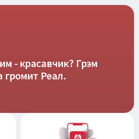
м - красавчик? Грэм
а громит Реал.