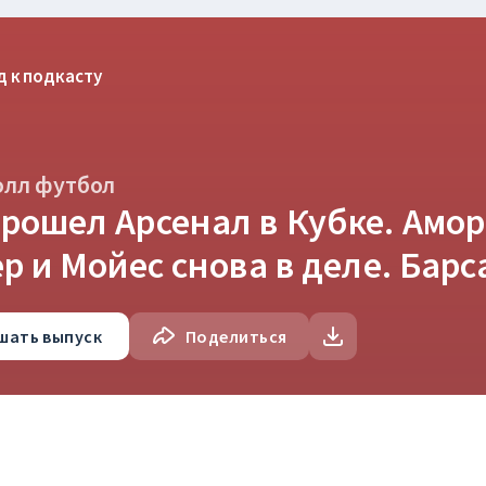
д к подкасту
олл футбол
ошел Арсенал в Кубке. Амори
р и Мойес снова в деле. Барс
шать
выпуск
Поделиться