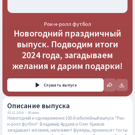
Рок-н-ролл футбол
Новогодний праздничный
выпуск. Подводим итоги
2024 года, загадываем
желания и дарим подарки!
Слушать
выпуск
Описание выпуска
30.12.2024
·
85
мин.
Новогодний и одновременно 100-й юбилейный выпуск "Рок-
н-ролл футбол". Владимир Ардаев и Олег Крюков
загадывают желания, наполняют фужеры, произносят тосты