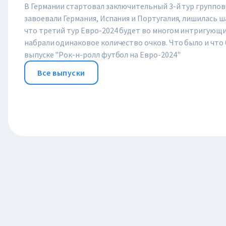
В Германии стартовал заключительный 3-й тур группов
завоевали Германия, Испания и Португалия, лишилась ш
что третий тур Евро-2024 будет во многом интригующим
набрали одинаковое количество очков. Что было и что 
выпуске "Рок-н-ролл футбол на Евро-2024"
Все выпуски