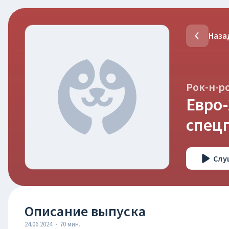
Наза
Рок-н-р
Евро-
спец
Слу
Описание выпуска
24.06.2024
·
70
мин.