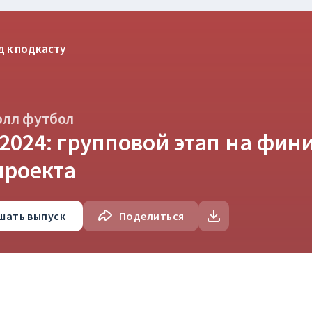
д к подкасту
олл футбол
2024: групповой этап на фин
проекта
шать
выпуск
Поделиться