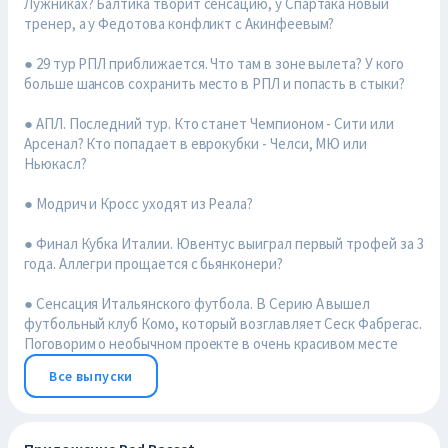
Лужниках? Балтика творит сенсацию, у Спартака новый
тренер, а у Федотова конфликт с Акинфеевым?
● 29 тур РПЛ приближается. Что там в зоне вылета? У кого
больше шансов сохранить место в РПЛ и попасть в стыки?
● АПЛ. Последний тур. Кто станет Чемпионом - Сити или
Арсенал? Кто попадает в еврокубки - Челси, МЮ или
Ньюкасл?
● Модрич и Кросс уходят из Реала?
● Финал Кубка Италии. Ювентус выиграл первый трофей за 3
года. Аллегри прощается с бьянконери?
● Сенсация Итальянского футбола. В Серию А вышел
футбольный клуб Комо, который возглавляет Сеск Фабрегас.
Поговорим о необычном проекте в очень красивом месте
Все выпуски