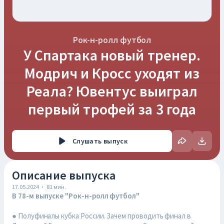
Рок-н-ролл футбол
У Спартака новый тренер.
Модрич и Кросс уходят из
Реала? Ювентус выиграл
первый трофей за 3 года
Слушать
выпуск
Описание выпуска
17.05.2024
·
81
мин.
В 78-м выпуске "Рок-н-ролл футбол"
● Полуфиналы кубка России. Зачем проводить финал в