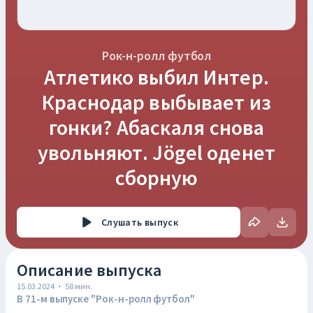
Рок-н-ролл футбол
Атлетико выбил Интер.
Краснодар выбывает из
гонки? Абаскаля снова
увольняют. Jögel оденет
сборную
Слушать
выпуск
Описание выпуска
15.03.2024
·
58
мин.
В 71-м выпуске "Рок-н-ролл футбол"