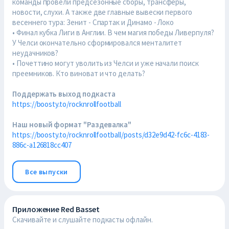
команды провели предсезонные сборы, трансферы,
новости, слухи. А также две главные вывески первого
весеннего тура: Зенит - Спартак и Динамо - Локо
• Финал кубка Лиги в Англии. В чем магия победы Ливерпуля?
У Челси окончательно сформировался менталитет
неудачников?
• Почеттино могут уволить из Челси и уже начали поиск
преемников. Кто виноват и что делать?
Поддержать выход подкаста
https://boosty.to/rocknrollfootball
Наш новый формат "Раздевалка"
https://boosty.to/rocknrollfootball/posts/d32e9d42-fc6c-4183-
886c-a126818cc407
Все выпуски
Приложение Red Basset
Скачивайте и слушайте подкасты офлайн.