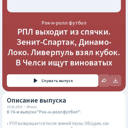
Рок-н-ролл футбол
РПЛ выходит из спячки.
Зенит-Спартак, Динамо-
Локо. Ливерпуль взял кубок.
В Челси ищут виноватых
Слушать
выпуск
Описание выпуска
29.02.2024
·
89
мин.
В 70-м выпуске "Рок-н-ролл футбол":
• РПЛ возвращается после зимней паузы. Обсудим, как