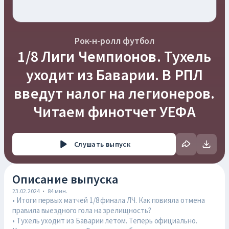
Рок-н-ролл футбол
1/8 Лиги Чемпионов. Тухель
уходит из Баварии. В РПЛ
введут налог на легионеров.
Читаем финотчет УЕФА
Слушать
выпуск
Описание выпуска
23.02.2024
·
84
мин.
• Итоги первых матчей 1/8 финала ЛЧ. Как повияла отмена
правила выездного гола на зрелищность?
• Тухель уходит из Баварии летом. Теперь официально.