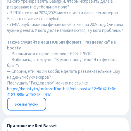
Какого тренера взять Баварии, чтобы исправить дела в
раздевалке и футбольном поле?
• В РПЛ с сезона 2024/2025 могут ввести налог легионеров.
Как это повлияет на клубы?
• УЕФА опубликовала финансовый отчет за 2023 год. Считаем
чужие деньги. У кого дела налаживаются, а у кого проблемы?
Также слушайте наш НОВЫЙ формат "Раздевалка" на
boosty
— Вспоминаем старое ламповое НТВ-ПЛЮС.
— Выбираем, кто круче - "Коммент.шоу" или "Это футбол,
брат"?
— Спорим, этично ли вообще делать развлекательные шоу
на деньги букмекеров?
Послушать "Раздевалку" можно по ссылке
https://boosty.to/rocknrollfootball/edit-post/d32e9d42-fc6c-
4183-886c-a126818cc407
Все выпуски
Приложение Red Basset