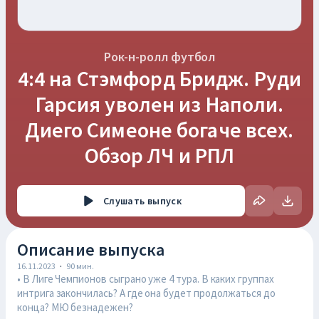
Рок-н-ролл футбол
4:4 на Стэмфорд Бридж. Руди
Гарсия уволен из Наполи.
Диего Симеоне богаче всех.
Обзор ЛЧ и РПЛ
Слушать
выпуск
Описание выпуска
16.11.2023
·
90
мин.
• В Лиге Чемпионов сыграно уже 4 тура. В каких группах
интрига закончилась? А где она будет продолжаться до
конца? МЮ безнадежен?