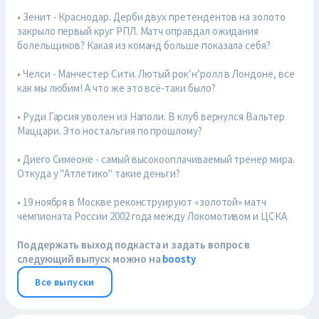
• Зенит - Краснодар. Дерби двух претендентов на золото
закрыло первый круг РПЛ. Матч оправдал ожидания
болельщиков? Какая из команд больше показала себя?
• Челси - Манчестер Сити. Лютый рок’н’ролл в Лондоне, все
как мы любим! А что же это всё-таки было?
• Руди Гарсия уволен из Наполи. В клуб вернулся Вальтер
Маццари. Это ностальгия по прошлому?
• Диего Симеоне - самый высокооплачиваемый тренер мира.
Откуда у "Атлетико" такие деньги?
• 19 ноября в Москве реконструируют «золотой» матч
чемпионата России 2002 года между Локомотивом и ЦСКА
Поддержать выход подкаста и задать вопрос в
следующий выпуск можно на
boosty
Все выпуски