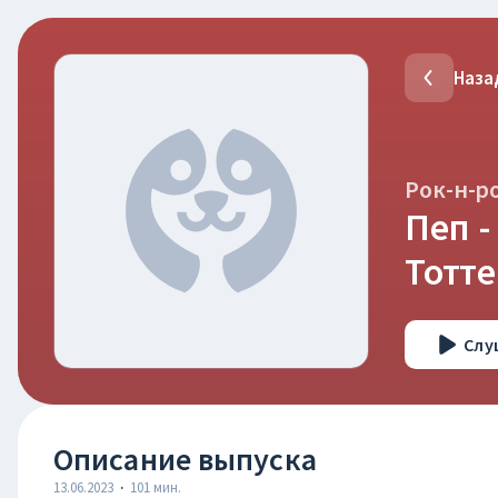
Наза
Рок-н-р
Пеп -
Тотте
Слу
Описание выпуска
13.06.2023
·
101
мин.