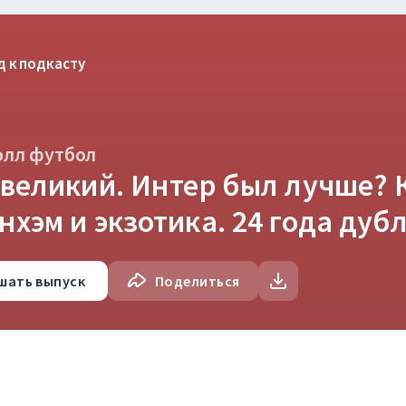
д к подкасту
олл футбол
 великий. Интер был лучше? 
нхэм и экзотика. 24 года ду
шать
выпуск
Поделиться