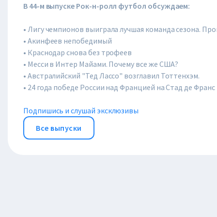
В 44-м выпуске Рок-н-ролл футбол обсуждаем:
• Лигу чемпионов выиграла лучшая команда сезона. Пр
• Акинфеев непобедимый
• Краснодар снова без трофеев
• Месси в Интер Майами. Почему все же США?
• Австралийский "Тед Лассо" возглавил Тоттенхэм.
• 24 года победе России над Францией на Стад де Франс
Подпишись и слушай эксклюзивы
Все выпуски