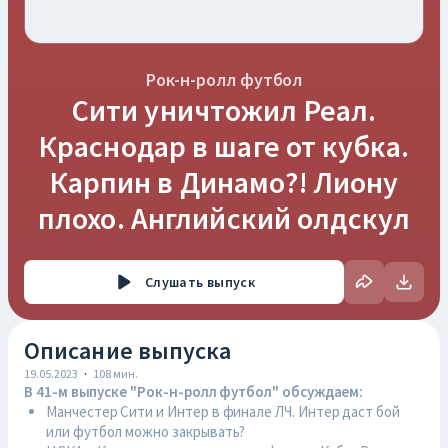
Рок-н-ролл футбол
Сити уничтожил Реал.
Краснодар в шаге от кубка.
Карпин в Динамо?! Лиону
плохо. Английский олдскул
Слушать
выпуск
Описание выпуска
19.05.2023
·
108
мин.
В 41-м выпуске "Рок-н-ролл футбол" обсуждаем:
Манчестер Сити и Интер в финале ЛЧ. Интер даст бой
или футбол можно закрывать?