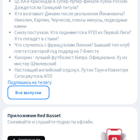
ЦСКА и Краснодар в супер-пупер-финале Кубка России.
Дождется ли Галицкий титула?
Кто возглавит Динамо после увольнения Йокановича?
Николич, Карпин, Черчесов, плюсы-минусы, подводные
камни
Снизу постучали. Кто поднимется в РПЛ из Первой Лиги?
Кто попадёт в стыки?
Что случилось с французским Лионом? Бывший топ-клуб
плетется второй год подряд на 7-8 месте
Кокорин - лучший футболист Кипра. Официально. Ху из
мистер Шпилевский
Настоящий английский олдскул. Лутон Таун и Ковентри
Сити рвутся в АПЛ
Подпишись на телегу
Все выпуски
Приложение Red Basset
Скачивайте и слушайте подкасты офлайн.