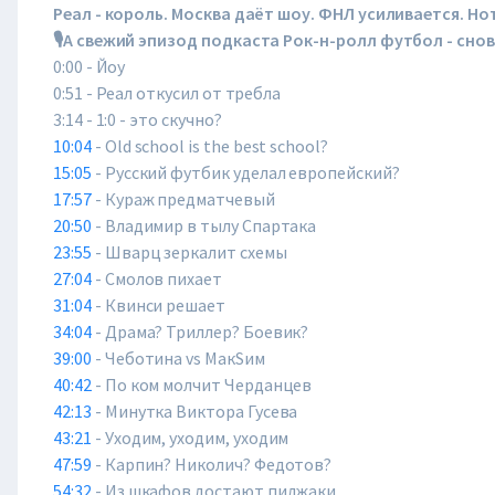
Реал - король. Москва даёт шоу. ФНЛ усиливается. Но
🎙А свежий эпизод подкаста Рок-н-ролл футбол - снов
0:00 - Йоу
0:51 - Реал откусил от требла
3:14 - 1:0 - это скучно?
10:04
- Old school is the best school?
15:05
- Русский футбик уделал европейский?
17:57
- Кураж предматчевый
20:50
- Владимир в тылу Спартака
23:55
- Шварц зеркалит схемы
27:04
- Смолов пихает
31:04
- Квинси решает
34:04
- Драма? Триллер? Боевик?
39:00
- Чеботина vs МакSим
40:42
- По ком молчит Черданцев
42:13
- Минутка Виктора Гусева
43:21
- Уходим, уходим, уходим
47:59
- Карпин? Николич? Федотов?
54:32
- Из шкафов достают пиджаки