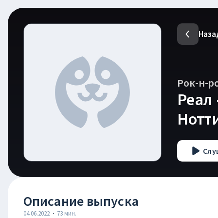
Наза
Рок-н-р
Реал 
Нотти
Слу
Описание выпуска
04.06.2022
·
73
мин.