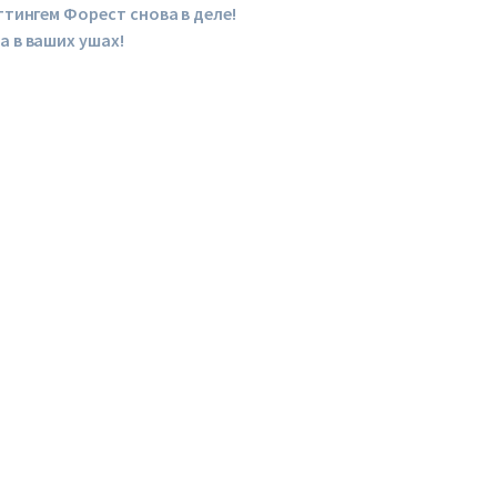
ттингем Форест снова в деле!
а в ваших ушах!