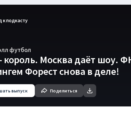
д к подкасту
олл футбол
- король. Москва даёт шоу. Ф
нгем Форест снова в деле!
шать
выпуск
Поделиться